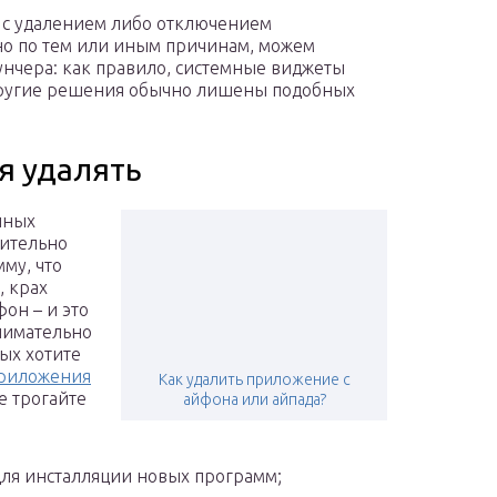
т с удалением либо отключением
но по тем или иным причинам, можем
унчера: как правило, системные виджеты
 другие решения обычно лишены подобных
я удалять
нных
вительно
му, что
, крах
он – и это
внимательно
ых хотите
риложения
Как удалить приложение с
не трогайте
айфона или айпада?
 – для инсталляции новых программ;