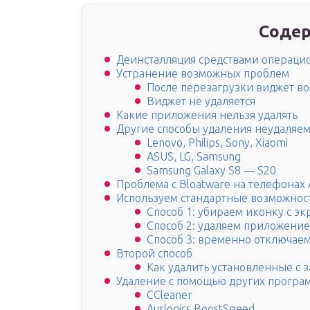
Содер
Деинсталляция средствами операци
Устранение возможных проблем
После перезагрузки виджет в
Виджет не удаляется
Какие приложения нельзя удалять
Другие способы удаления неудаляе
Lenovo, Philips, Sony, Xiaomi
ASUS, LG, Samsung
Samsung Galaxy S8 — S20
Проблема с Bloatware на телефонах 
Используем стандартные возможнос
Способ 1: убираем иконку с эк
Способ 2: удаляем приложение
Способ 3: временно отключае
Второй способ
Как удалить установленные с 
Удаление с помощью других програ
CCleaner
Auslogics BoostSpeed