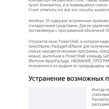
компьютер» на рабочем столе. Нажав прав
пункт Компьютер, и в появившемся списке
Стоит отметить что все эти способы аналог
Windows 10 содержит встроенные приложен
стандартными средствами. Для их удаления
поставляемую с программной оболочкой О
Откроется окно PowerShell, в котором надо
SelectName, PackageFullName для получени
списке находится искомая программа, пре
можно, выполнив в PowerShell команду 
|Remove-AppxPackage. НАЗВАНИЕ_ПРОГРАМ
полученного из выдачи по предыдущему за
Устранение возможных 
Иногда п
сталкива
Рассмотр
расскаже