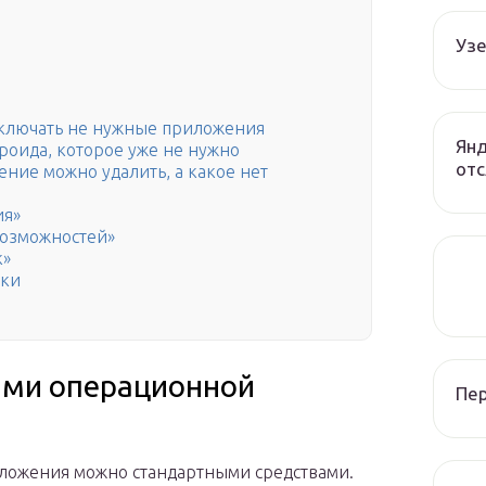
Узе
тключать не нужные приложения
Янд
роида, которое уже не нужно
отс
ение можно удалить, а какое нет
ия»
возможностей»
к»
пки
ами операционной
Пе
ложения можно стандартными средствами.