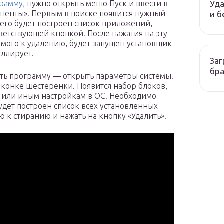
Уда
грамму
, нужно открыть меню Пуск и ввести в
оненты». Первым в поиске появится нужный
и б
чего будет построен список приложений,
ветствующей кнопкой. После нажатия на эту
мого к удалению, будет запущен установщик
аллирует.
Заг
бр
лить программу — открыть параметры системы.
иконке шестеренки. Появится набор блоков,
м или иным настройкам в ОС. Необходимо
удет построен список всех установленных
 к стиранию и нажать на кнопку «Удалить».