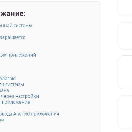
жание:
онной системы
озвращается
мых приложений
Android
ти системы
рана
 через настройки
м приложение
завода Android приложения
мм