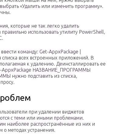
ой кнопкой мыши на ней, нужно выбрать
 выбрать «Удалить или изменить программу».
ичны.
ия, которые не так легко удалить
 правильно использовать утилиту PowerShell,
С.
 ввести команду: Get-AppxPackage |
я списка всех встроенных приложений. В
дполагаемая к удалению. Деинсталлировать ее
Get-AppxPackage НАЗВАНИЕ_ПРОГРАММЫ
МЫ нужно подставить из списка,
просу.
проблем
ользователи при удалении виджетов
ются с теми или иными проблемами.
им наиболее распространённые из них и
м о методах устранения.