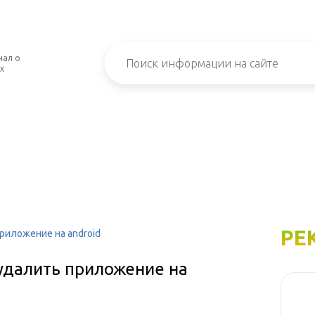
нал о
х
РЕ
приложение на android
 удалить приложение на