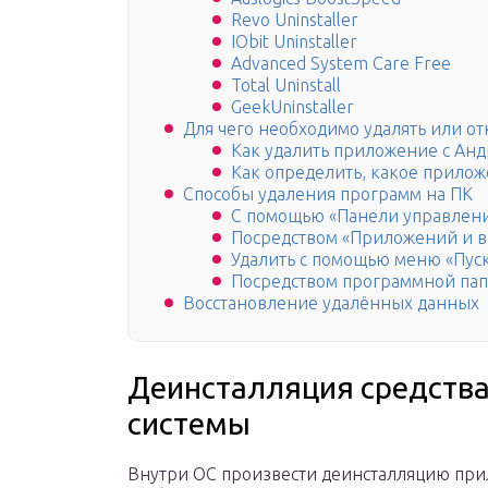
Revo Uninstaller
IObit Uninstaller
Advanced System Care Free
Total Uninstall
GeekUninstaller
Для чего необходимо удалять или о
Как удалить приложение с Анд
Как определить, какое прилож
Способы удаления программ на ПК
С помощью «Панели управлен
Посредством «Приложений и 
Удалить с помощью меню «Пус
Посредством программной па
Восстановление удалённых данных
Деинсталляция средств
системы
Внутри ОС произвести деинсталляцию при