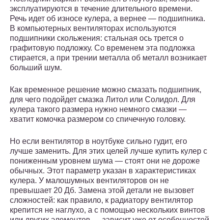
эксплуатируются в течение длительного времени.
Речь идет об износе кулера, а вернее — подшипника.
В компьютерных вентиляторах используются
подшипники скольжения: стальная ось трется о
графитовую подложку. Со временем эта подложка
стирается, а при трении металла об металл возникает
больший шум.
Как временное решение можно смазать подшипник,
для чего подойдет смазка Литол или Солидол. Для
кулера такого размера нужно немного смазки —
хватит комочка размером со спичечную головку.
Но если вентилятор в ноутбуке сильно гудит, его
лучше заменить. Для этих целей лучше купить кулер с
пониженным уровнем шума — стоят они не дороже
обычных. Этот параметр указан в характеристиках
кулера. У малошумных вентиляторов он не
превышает 20 Дб. Замена этой детали не вызовет
сложностей: как правило, к радиатору вентилятор
крепится не наглухо, а с помощью нескольких винтов
или других элементов — зависит уже от особенностей