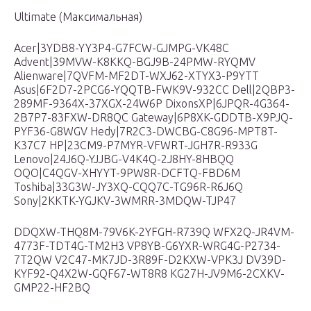
Ultimate (Максимальная)
Acer|3YDB8-YY3P4-G7FCW-GJMPG-VK48C
Advent|39MVW-K8KKQ-BGJ9B-24PMW-RYQMV
Alienware|7QVFM-MF2DT-WXJ62-XTYX3-P9YTT
Asus|6F2D7-2PCG6-YQQTB-FWK9V-932CC Dell|2QBP3-
289MF-9364X-37XGX-24W6P DixonsXP|6JPQR-4G364-
2B7P7-83FXW-DR8QC Gateway|6P8XK-GDDTB-X9PJQ-
PYF36-G8WGV Hedy|7R2C3-DWCBG-C8G96-MPT8T-
K37C7 HP|23CM9-P7MYR-VFWRT-JGH7R-R933G
Lenovo|24J6Q-YJJBG-V4K4Q-2J8HY-8HBQQ
OQO|C4QGV-XHYYT-9PW8R-DCFTQ-FBD6M
Toshiba|33G3W-JY3XQ-CQQ7C-TG96R-R6J6Q
Sony|2KKTK-YGJKV-3WMRR-3MDQW-TJP47
DDQXW-THQ8M-79V6K-2YFGH-R739Q WFX2Q-JR4VM-
4773F-TDT4G-TM2H3 VP8YB-G6YXR-WRG4G-P2734-
7T2QW V2C47-MK7JD-3R89F-D2KXW-VPK3J DV39D-
KYF92-Q4X2W-GQF67-WT8R8 KG27H-JV9M6-2CXKV-
GMP22-HF2BQ