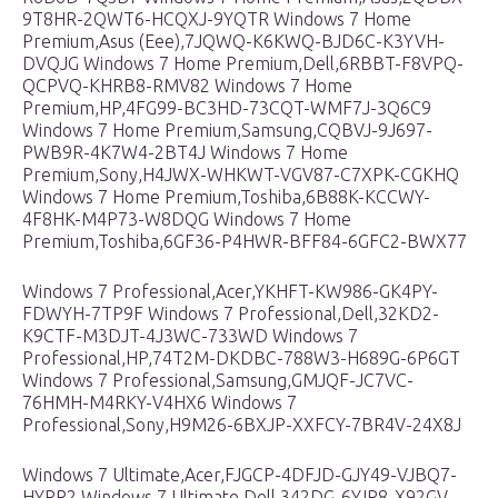
9T8HR-2QWT6-HCQXJ-9YQTR Windows 7 Home
Premium,Asus (Eee),7JQWQ-K6KWQ-BJD6C-K3YVH-
DVQJG Windows 7 Home Premium,Dell,6RBBT-F8VPQ-
QCPVQ-KHRB8-RMV82 Windows 7 Home
Premium,HP,4FG99-BC3HD-73CQT-WMF7J-3Q6C9
Windows 7 Home Premium,Samsung,CQBVJ-9J697-
PWB9R-4K7W4-2BT4J Windows 7 Home
Premium,Sony,H4JWX-WHKWT-VGV87-C7XPK-CGKHQ
Windows 7 Home Premium,Toshiba,6B88K-KCCWY-
4F8HK-M4P73-W8DQG Windows 7 Home
Premium,Toshiba,6GF36-P4HWR-BFF84-6GFC2-BWX77
Windows 7 Professional,Acer,YKHFT-KW986-GK4PY-
FDWYH-7TP9F Windows 7 Professional,Dell,32KD2-
K9CTF-M3DJT-4J3WC-733WD Windows 7
Professional,HP,74T2M-DKDBC-788W3-H689G-6P6GT
Windows 7 Professional,Samsung,GMJQF-JC7VC-
76HMH-M4RKY-V4HX6 Windows 7
Professional,Sony,H9M26-6BXJP-XXFCY-7BR4V-24X8J
Windows 7 Ultimate,Acer,FJGCP-4DFJD-GJY49-VJBQ7-
HYRR2 Windows 7 Ultimate,Dell,342DG-6YJR8-X92GV-