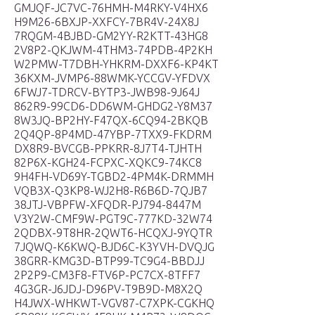
GMJQF-JC7VC-76HMH-M4RKY-V4HX6
H9M26-6BXJP-XXFCY-7BR4V-24X8J
7RQGM-4BJBD-GM2YY-R2KTT-43HG8
2V8P2-QKJWM-4THM3-74PDB-4P2KH
W2PMW-T7DBH-YHKRM-DXXF6-KP4KT
36KXM-JVMP6-88WMK-YCCGV-YFDVX
6FWJ7-TDRCV-BYTP3-JWB98-9J64J
862R9-99CD6-DD6WM-GHDG2-Y8M37
8W3JQ-BP2HY-F47QX-6CQ94-2BKQB
2Q4QP-8P4MD-47YBP-7TXX9-FKDRM
DX8R9-BVCGB-PPKRR-8J7T4-TJHTH
82P6X-KGH24-FCPXC-XQKC9-74KC8
9H4FH-VD69Y-TGBD2-4PM4K-DRMMH
VQB3X-Q3KP8-WJ2H8-R6B6D-7QJB7
38JTJ-VBPFW-XFQDR-PJ794-8447M
V3Y2W-CMF9W-PGT9C-777KD-32W74
2QDBX-9T8HR-2QWT6-HCQXJ-9YQTR
7JQWQ-K6KWQ-BJD6C-K3YVH-DVQJG
38GRR-KMG3D-BTP99-TC9G4-BBDJJ
2P2P9-CM3F8-FTV6P-PC7CX-8TFF7
4G3GR-J6JDJ-D96PV-T9B9D-M8X2Q
H4JWX-WHKWT-VGV87-C7XPK-CGKHQ