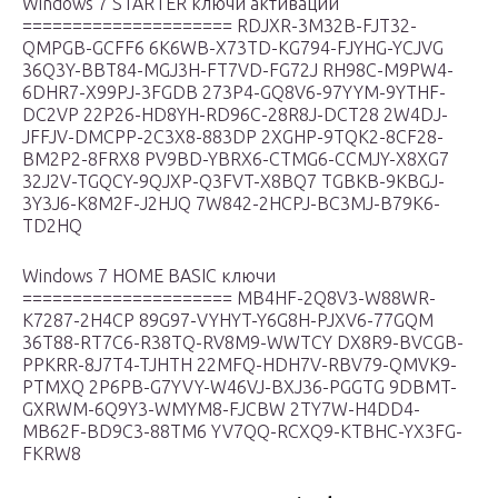
Windows 7 STARTER ключи активации
===================== RDJXR-3M32B-FJT32-
QMPGB-GCFF6 6K6WB-X73TD-KG794-FJYHG-YCJVG
36Q3Y-BBT84-MGJ3H-FT7VD-FG72J RH98C-M9PW4-
6DHR7-X99PJ-3FGDB 273P4-GQ8V6-97YYM-9YTHF-
DC2VP 22P26-HD8YH-RD96C-28R8J-DCT28 2W4DJ-
JFFJV-DMCPP-2C3X8-883DP 2XGHP-9TQK2-8CF28-
BM2P2-8FRX8 PV9BD-YBRX6-CTMG6-CCMJY-X8XG7
32J2V-TGQCY-9QJXP-Q3FVT-X8BQ7 TGBKB-9KBGJ-
3Y3J6-K8M2F-J2HJQ 7W842-2HCPJ-BC3MJ-B79K6-
TD2HQ
Windows 7 HOME BASIC ключи
===================== MB4HF-2Q8V3-W88WR-
K7287-2H4CP 89G97-VYHYT-Y6G8H-PJXV6-77GQM
36T88-RT7C6-R38TQ-RV8M9-WWTCY DX8R9-BVCGB-
PPKRR-8J7T4-TJHTH 22MFQ-HDH7V-RBV79-QMVK9-
PTMXQ 2P6PB-G7YVY-W46VJ-BXJ36-PGGTG 9DBMT-
GXRWM-6Q9Y3-WMYM8-FJCBW 2TY7W-H4DD4-
MB62F-BD9C3-88TM6 YV7QQ-RCXQ9-KTBHC-YX3FG-
FKRW8