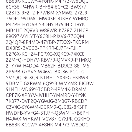
6B88K-KCCWY-4F8HK-M4P73-W8DQG
6GF36-P4HWR-BFF84-6GFC2-BWX77
C23T3-9F2T2-FPWBM-XYMW2-272J9
76QPJ-99DMC-MW43P-8JKHY-6YMRQ
P42PH-HYD6B-Y3DHY-B79JH-CT8YK
MB4HF-2Q8V3-W88WR-K7287-2H4CP
89G97-VYHYT-Y6G8H-PJXV6-77GQM
2Q4QP-8P4MD-47YBP-7TXX9-FKDRM
DX8R9-BVCGB-PPKRR-8J7T4-TJHTH
82P6X-KGH24-FCPXC-XQKC9-74KC8
22MFQ-HDH7V-RBV79-QMVK9-PTMXQ
2TY7W-H4DD4-MB62F-BD9C3-88TM6
2P6PB-G7YVY-W46VJ-BXJ36-PGGTG
YV7QQ-RCXQ9-KTBHC-YX3FG-FKRW8
9DBMT-GXRWM-6Q9Y3-WMYM8-FJCBW
9H4FH-VD69Y-TGBD2-4PM4K-DRMMH
CPF7K-XP3YV-JVHHF-YMMRD-Y4Y9K
7K377-DVP2Q-YGWJG-3M3G7-RBCDP
C3V4C-6Y6WM-DGRM9-QJG82-8K3FP
HWDFB-YVFG4-3TJ7F-Q3WMT-7B6PH
H4JWX-WHKWT-VGV87-C7XPK-CGKHQ
6B88K-KCCWY-4F8HK-M4P73-W8DQG