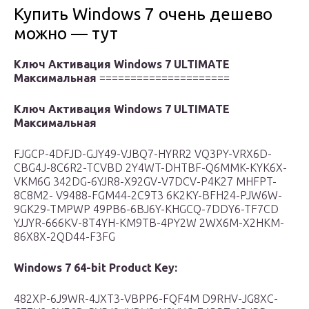
Купить Windows 7 очень дешево
можно — тут
Ключ Активация Windows 7 ULTIMATE
Максимальная
=====================
Ключ Активация Windows 7 ULTIMATE
Максимальная
FJGCP-4DFJD-GJY49-VJBQ7-HYRR2 VQ3PY-VRX6D-
CBG4J-8C6R2-TCVBD 2Y4WT-DHTBF-Q6MMK-KYK6X-
VKM6G 342DG-6YJR8-X92GV-V7DCV-P4K27 MHFPT-
8C8M2- V9488-FGM44-2C9T3 6K2KY-BFH24-PJW6W-
9GK29-TMPWP 49PB6-6BJ6Y-KHGCQ-7DDY6-TF7CD
YJJYR-666KV-8T4YH-KM9TB-4PY2W 2WX6M-X2HKM-
86X8X-2QD44-F3FG
Windows 7 64-bit Product Key:
482XP-6J9WR-4JXT3-VBPP6-FQF4M D9RHV-JG8XC-