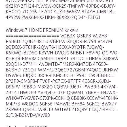
V7DCV-P4K27 MHFPT-8C8M2-V9488-FGM44-2C9T3
6K2KY-BFH24-PJW6W-9GK29-TMPWP 49PB6-6BJ6Y-
KHGCQ-7DDY6-TF7CD YJJYR-666KV-8T4YH-KM9TB-
4PY2W 2WX6M-X2HKM-86X8X-2QD44-F3FGJ
Windows 7 HOME PREMIUM ключи
===================== VQB3X-Q3KP8-WJ2H8-
R6B6D-7QJB7 38JTJ-VBPFW-XFQDR-PJ794-8447M
2QDBX-9T8HR-2QWT6-HCQXJ-9YQTR 7JQWQ-
K6KWQ-BJD6C-K3YVH-DVQJG 6RBBT-F8VPQ-QCPVQ-
KHRB8-RMV82 C6MHH-TRRPT-74TDC-FHRMV-XB88W
39QDH-D7MHH-WDMTD-TM2R9-KM7DB 4FG99-
BC3HD-73CQT-WMF7J-3Q6C9 27GBM-Y4QQC-JKHXW-
D9W83-FJQKD 38GRR-KMG3D-BTP99-TC9G4-BBDJJ
2P2P9-CM3F8-FTV6P-PC7CX-8TFF7 4G3GR-J6JDJ-
D96PV-T9B9D-M8X2Q CQBVJ-9J697-PWB9R-4K7W4-
2BT4J HWDFB-YVFG4-3TJ7F-Q3WMT-7B6PH H4JWX-
WHKWT-VGV87-C7XPK-CGKHQ 6B88K-KCCWY-4F8HK-
M4P73-W8DQG 6GF36-P4HWR-BFF84-6GFC2-BWX77
2XPWB-Q64BJ-W8CT3-WJTWT-4DQ99 TTJQ7-4PFJC-
6JFJ8-B22VD-VXW88