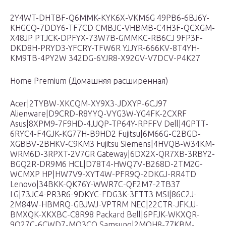
2Y4WT-DHTBF-Q6MMK-KYK6X-VKM6G 49PB6-6BJ6Y-
KHGCQ-7DDY6-TF7CD CMBJC-VHBMB-C4H3F-QCXGM-
X48JP PTJCK-DPFYX-73W7B-GMMKC-RB6CJ 9FP3F-
DKD8H-PRYD3-YFCRY-TFW6R YJJYR-666KV-8T4YH-
KM9TB-4PY2W 342DG-6YJR8-X92GV-V7DCV-P4K27
Home Premium (Домашняя расширенная)
Acer|2TYBW-XKCQM-XY9X3-JDXYP-6CJ97
Alienware|D9CRD-R8YYQ-VYG3W-YG4FK-2CXRF
Asus|8XPM9-7F9HD-4JJQP-TP64Y-RPFFV Dell|4GPTT-
6RYC4-F4GJK-KG77H-B9HD2 Fujitsu|6M66G-C2BGD-
XGBBV-2BHKV-C9KM3 Fujitsu Siemens|4HVQB-W34KM-
WRM6D-3RPXT-2V7GR Gateway|6DX2X-QR7XB-3RBY2-
BGQ2R-DR9M6 HCL|D78T4-HWQ7V-B268D-2TM2G-
WCMXP HP|HW7V9-XYT4W-PFR9Q-2DKGJ-RR4TD
Lenovo|34BKK-QK76Y-WWR7C-QF2M7-2TB37
LG|73JC4-PR3R6-9DKYC-FDG3K-3FTT3 MSI|86C2J-
2M84W-HBMRQ-GBJWJ-VPTRM NEC|22CTR-JFKJJ-
BMXQK-XKXBC-C8R98 Packard Bell|6PFJK-WKXQR-
9Q27C-6CWD7-MQ3CQ Samsung|2MQH8-77KBM-