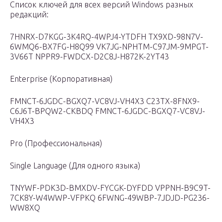
Список ключей для всех версий Windows разных
редакций:
7HNRX-D7KGG-3K4RQ-4WPJ4-YTDFH TX9XD-98N7V-
6WMQ6-BX7FG-H8Q99 VK7JG-NPHTM-C97JM-9MPGT-
3V66T NPPR9-FWDCX-D2C8J-H872K-2YT43
Enterprise (Корпоративная)
FMNCT-6JGDC-BGXQ7-VC8VJ-VH4X3 C23TX-8FNX9-
C6J6T-BPQW2-CKBDQ FMNCT-6JGDC-BGXQ7-VC8VJ-
VH4X3
Pro (Профессиональная)
Single Language (Для одного языка)
TNYWF-PDK3D-BMXDV-FYCGK-DYFDD VPPNH-B9C9T-
7CK8Y-W4WWP-VFPKQ 6FWNG-49WBP-7JDJD-PG236-
WW8XQ