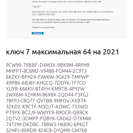
ключ 7 максимальная 64 на 2021
9CW99-79BBF-D4M3X-9BK9M-4RPH9
MHFPT-8C8M2-V9488-FGM44-2C9T3
6K2KY-BFH24-PJW6W-9GK29-TMPWP
49PB6-6BJ6Y-KHGCQ-7DDY6-TF7CD
YJJYR-666KV-8T4YH-KM9TB-4PY2W
2WX6M-X2HKM-86X8X-2QD44-F3FGJ
78FPJ-C8Q77-QV7B8-9MH3V-XXBTK
32KD2-K9CTF-M3DJT-4J3WC-733WD
PT9YK-BC2J9-WWYF9-R9DCR-QB9CK
2QTV2-3CMPP-FQBYK-GRD62-D7XMW
74T2M-DKDBC-788W3-H689G-6P6GT
32HPJ-4XRDR-424C8-DYQM9-GM768