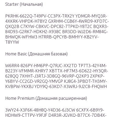
Starter (Начальная)
PKRHK-6622Q-T49PV-CC3PX-TRX2Y YDMGR-MYQ3R-
4XKRK-VHPDK-H7BY2 GXRHM-CGB6Y-4WRD9-KFD7C-
QXQ2B C7KYW-CBKVC-DPC82-7TPKD-Y8T2C BQXR3-
84D93-G2RK7-HDKH2-X938C BR3DD-WJ2D6-RM84G-
BHWQK-WFHW3 H7RRB-QPCYB-BMHYY-KB2YV-
T8YYW
Home Basic (Домашняя базовая)
W6RR4-826PY-HM6PP-Q7RJC-XX2TD TP7T3-42Y4M-
B223Y-VFMMR-KHRY7 XBTTX-HF7M3-6D622-HY3QR-
628QQ 7XHHT-J3RTJ-3D8GQ-96VRP-Q2KP3 2XPKP-
Y6BYV-CC2GD-VR2GQ-YMVGP KJ8G4-3PBDT-TH3MY-
KVBPW-YKXBJ YDY9Q-63KD7-X3WRJ-9J2C8-FHQWH
Home Premium (Домашняя расширенная)
3WY24-X3F6K-48H8Q-Y4D36-6J3CW 6CXFX-6B9Y9-
HDHW9-CTTPV-Y9FJF D4R3R-JGVKQ-B77CX-7DB4X-