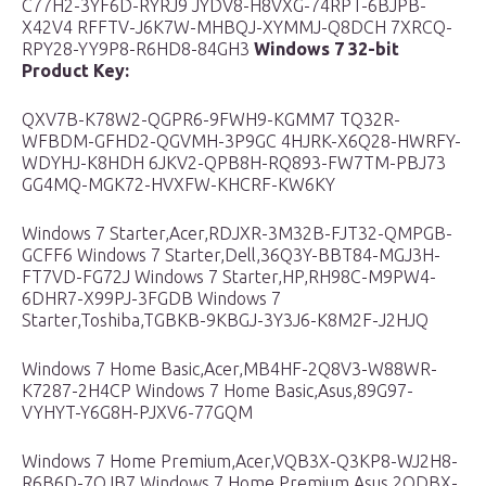
C77H2-3YF6D-RYRJ9 JYDV8-H8VXG-74RPT-6BJPB-
X42V4 RFFTV-J6K7W-MHBQJ-XYMMJ-Q8DCH 7XRCQ-
RPY28-YY9P8-R6HD8-84GH3
Windows 7 32-bit
Product Key:
QXV7B-K78W2-QGPR6-9FWH9-KGMM7 TQ32R-
WFBDM-GFHD2-QGVMH-3P9GC 4HJRK-X6Q28-HWRFY-
WDYHJ-K8HDH 6JKV2-QPB8H-RQ893-FW7TM-PBJ73
GG4MQ-MGK72-HVXFW-KHCRF-KW6KY
Windows 7 Starter,Acer,RDJXR-3M32B-FJT32-QMPGB-
GCFF6 Windows 7 Starter,Dell,36Q3Y-BBT84-MGJ3H-
FT7VD-FG72J Windows 7 Starter,HP,RH98C-M9PW4-
6DHR7-X99PJ-3FGDB Windows 7
Starter,Toshiba,TGBKB-9KBGJ-3Y3J6-K8M2F-J2HJQ
Windows 7 Home Basic,Acer,MB4HF-2Q8V3-W88WR-
K7287-2H4CP Windows 7 Home Basic,Asus,89G97-
VYHYT-Y6G8H-PJXV6-77GQM
Windows 7 Home Premium,Acer,VQB3X-Q3KP8-WJ2H8-
R6B6D-7QJB7 Windows 7 Home Premium,Asus,2QDBX-