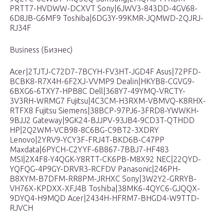
PRTT7-HVDWW-DCXVT Sony|6JWV3-843DD-4GV68-
6D8JB-G6MF9 Toshiba|6DG3Y-99KMR-JQMWD-2QJRJ-
RJ34F
Business (Бизнес)
Acer|2TJTJ-C72D7-7BCYH-FV3HT-JGD4F Asus|72PFD-
BCBK8-R7X4H-6F2XJ-VVMP9 Dealin|HKYB8-CGVG9-
6BXG6-6TXY7-HPB8C Dell|368Y7-49YMQ-VRCTY-
3V3RH-WRMG7 Fujitsu|4C3CM-H3RXM-VBMVQ-K8RHX-
RTFX8 Fujitsu Siemens|38BCP-97PJ6-3FRD8-YWWKH-
9BJJ2 Gateway|9GK24-BJJPV-93JB4-9CD3T-QTHDD
HP|2Q2WM-VCB98-8C6BG-C9BT2-3XDRY
Lenovo|2YRV9-YCY3F-FRJ4T-BKD6B-C47PP
Maxdata|6PYCH-C2YYF-6B867-7BBJ7-HF483
MSI|2X4F8-Y4QGK-Y8RTT-CK6PB-M8X92 NEC|22QYD-
YQFQG-4P9GY-DRVR3-RCFDV Panasonic|246PH-
B8XYM-B7DFM-RR8PM-JRHXC Sony|3W2Y2-GRRYB-
VH76X-KPDXX-XFJ4B Toshiba|38MK6-4QYC6-GJQQX-
9DYQ4-H9MQD Acer|2434H-HFRM7-BHGD4-W9TTD-
RJVCH