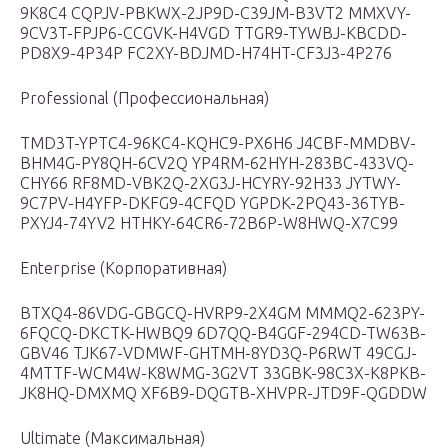
9K8C4 CQPJV-PBKWX-2JP9D-C39JM-B3VT2 MMXVY-
9CV3T-FPJP6-CCGVK-H4VGD TTGR9-TYWBJ-KBCDD-
PD8X9-4P34P FC2XY-BDJMD-H74HT-CF3J3-4P276
Professional (Профессиональная)
TMD3T-YPTC4-96KC4-KQHC9-PX6H6 J4CBF-MMDBV-
BHM4G-PY8QH-6CV2Q YP4RM-62HYH-283BC-433VQ-
CHY66 RF8MD-VBK2Q-2XG3J-HCYRY-92H33 JYTWY-
9C7PV-H4YFP-DKFG9-4CFQD YGPDK-2PQ43-36TYB-
PXYJ4-74YV2 HTHKY-64CR6-72B6P-W8HWQ-X7C99
Enterprise (Корпоративная)
BTXQ4-86VDG-GBGCQ-HVRP9-2X4GM MMMQ2-623PY-
6FQCQ-DKCTK-HWBQ9 6D7QQ-B4GGF-294CD-TW63B-
GBV46 TJK67-VDMWF-GHTMH-8YD3Q-P6RWT 49CGJ-
4MTTF-WCM4W-K8WMG-3G2VT 33GBK-98C3X-K8PKB-
JK8HQ-DMXMQ XF6B9-DQGTB-XHVPR-JTD9F-QGDDW
Ultimate (Максимальная)