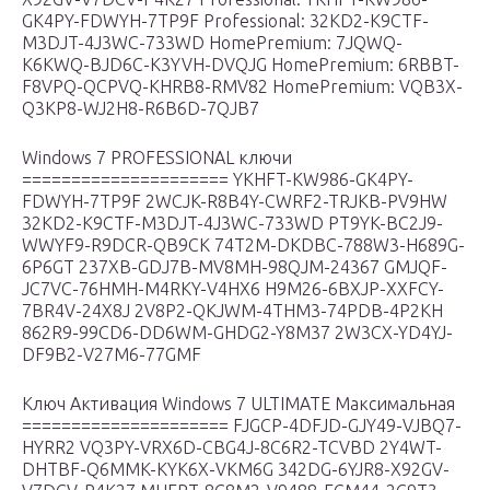
GK4PY-FDWYH-7TP9F Professional: 32KD2-K9CTF-
M3DJT-4J3WC-733WD HomePremium: 7JQWQ-
K6KWQ-BJD6C-K3YVH-DVQJG HomePremium: 6RBBT-
F8VPQ-QCPVQ-KHRB8-RMV82 HomePremium: VQB3X-
Q3KP8-WJ2H8-R6B6D-7QJB7
Windows 7 PROFESSIONAL ключи
===================== YKHFT-KW986-GK4PY-
FDWYH-7TP9F 2WCJK-R8B4Y-CWRF2-TRJKB-PV9HW
32KD2-K9CTF-M3DJT-4J3WC-733WD PT9YK-BC2J9-
WWYF9-R9DCR-QB9CK 74T2M-DKDBC-788W3-H689G-
6P6GT 237XB-GDJ7B-MV8MH-98QJM-24367 GMJQF-
JC7VC-76HMH-M4RKY-V4HX6 H9M26-6BXJP-XXFCY-
7BR4V-24X8J 2V8P2-QKJWM-4THM3-74PDB-4P2KH
862R9-99CD6-DD6WM-GHDG2-Y8M37 2W3CX-YD4YJ-
DF9B2-V27M6-77GMF
Ключ Активация Windows 7 ULTIMATE Максимальная
===================== FJGCP-4DFJD-GJY49-VJBQ7-
HYRR2 VQ3PY-VRX6D-CBG4J-8C6R2-TCVBD 2Y4WT-
DHTBF-Q6MMK-KYK6X-VKM6G 342DG-6YJR8-X92GV-