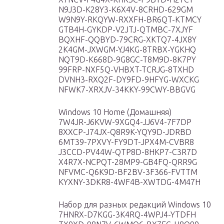
N9J3D-K28Y3-K6X4V-8CRHD-629GM
W9N9Y-RKQYW-RXXFH-BR6QT-KTMCY
GTB4H-GYKDP-V2JTJ-QTMBC-7XJYF
BQXHF-QQBYD-79CRG-XKTQ7-4JX8Y
2K4GM-JXWGM-YJ4KG-8TRBX-YGKHQ
NQT9D-K668D-9G8GC-T8M9D-8K7PY
99FRP-NXF5Q-VHBXT-TCRJG-8TXHD
DVNH3-RXQ2F-DY9FD-9HFYG-WXCKG
NFWK7-XRXJV-34KKY-99CWY-BBGVG
Windows 10 Home (Домашняя)
7W4JR-J6KVW-9XGQ4-JJ6V4-7F7DP
8XXCP-J74JX-Q8R9K-YQY9D-JDRBD
6MT39-7PXVY-FY9DT-JPX4M-CVBR8
J3CCD-PV44W-QTP8D-8HKP7-C3R7D
X4R7X-NCPQT-28MP9-GB4FQ-QRR9G
NFVMC-Q6K9D-BF2BV-3F366-FVTTM
KYXNY-3DKR8-4WF4B-XWTDG-4M47H
Набор для разных редакций Windows 10
7HNRX-D7KGG-3K4RQ-4WPJ4-YTDFH