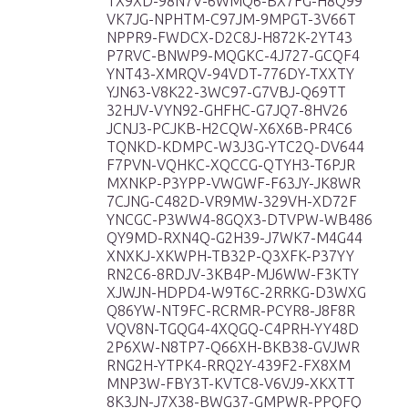
TX9XD-98N7V-6WMQ6-BX7FG-H8Q99
VK7JG-NPHTM-C97JM-9MPGT-3V66T
NPPR9-FWDCX-D2C8J-H872K-2YT43
P7RVC-BNWP9-MQGKC-4J727-GCQF4
YNT43-XMRQV-94VDT-776DY-TXXTY
YJN63-V8K22-3WC97-G7VBJ-Q69TT
32HJV-VYN92-GHFHC-G7JQ7-8HV26
JCNJ3-PCJKB-H2CQW-X6X6B-PR4C6
TQNKD-KDMPC-W3J3G-YTC2Q-DV644
F7PVN-VQHKC-XQCCG-QTYH3-T6PJR
MXNKP-P3YPP-VWGWF-F63JY-JK8WR
7CJNG-C482D-VR9MW-329VH-XD72F
YNCGC-P3WW4-8GQX3-DTVPW-WB486
QY9MD-RXN4Q-G2H39-J7WK7-M4G44
XNXKJ-XKWPH-TB32P-Q3XFK-P37YY
RN2C6-8RDJV-3KB4P-MJ6WW-F3KTY
XJWJN-HDPD4-W9T6C-2RRKG-D3WXG
Q86YW-NT9FC-RCRMR-PCYR8-J8F8R
VQV8N-TGQG4-4XQGQ-C4PRH-YY48D
2P6XW-N8TP7-Q66XH-BKB38-GVJWR
RNG2H-YTPK4-RRQ2Y-439F2-FX8XM
MNP3W-FBY3T-KVTC8-V6VJ9-XKXTT
8K3JN-J7X38-BWG37-GMPWR-PPQFQ