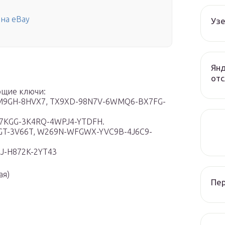
 на eBay
Узе
Янд
отс
ющие ключи:
M9GH-8HVX7, TX9XD-98N7V-6WMQ6-BX7FG-
-D7KGG-3K4RQ-4WPJ4-YTDFH.
GT-3V66T, W269N-WFGWX-YVC9B-4J6C9-
8J-H872K-2YT43
ая)
Пе