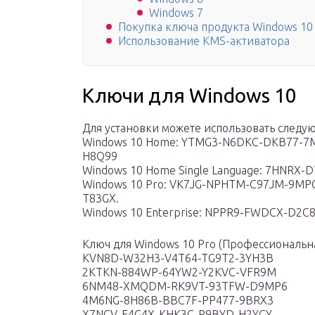
Windows 7
Покупка ключа продукта Windows 10
Использование KMS-активатора
Ключи для Windows 10
Для установки можете использовать следу
Windows 10 Home: YTMG3-N6DKC-DKB77-7
H8Q99
Windows 10 Home Single Language: 7HNRX
Windows 10 Pro: VK7JG-NPHTM-C97JM-9MP
T83GX.
Windows 10 Enterprise: NPPR9-FWDCX-D2C
Ключ для Windows 10 Pro (Профессиональн
KVN8D-W32H3-V4T64-TG9T2-3YH3B
2KTKN-884WP-64YW2-Y2KVC-VFR9M
6NM48-XMQDM-RK9VT-93TFW-D9MP6
4M6NG-8H86B-BBC7F-PP477-9BRX3
X7NCV-F4G4X-KHK3C-P9BYD-H2YCY