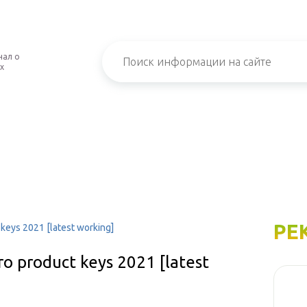
нал о
х
РЕ
 keys 2021 [latest working]
ro product keys 2021 [latest