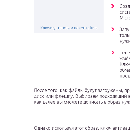
Созд
сист
Micr
Ключи установки клиента kms
Запу
толь
нужн
Тепе
жмём
Ключ
обма
пред
После того, как файлы будут загружены, п
диск или флешку. Выбираем подходящий в
как далее вы сможете дописать в образ ну
Однако используя этот образ, ключ активац