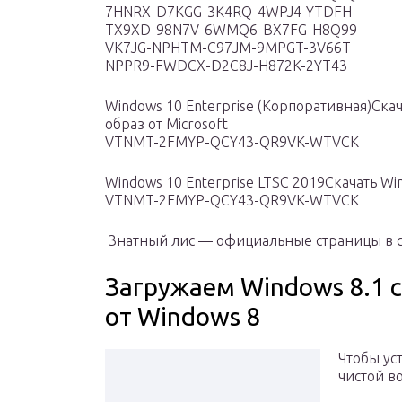
7HNRX-D7KGG-3K4RQ-4WPJ4-YTDFH
TX9XD-98N7V-6WMQ6-BX7FG-H8Q99
VK7JG-NPHTM-C97JM-9MPGT-3V66T
NPPR9-FWDCX-D2C8J-H872K-2YT43
Windows 10 Enterprise (Корпоративная)Ска
образ от Microsoft
VTNMT-2FMYP-QCY43-QR9VK-WTVCK
Windows 10 Enterprise LTSC 2019Скачать Win
VTNMT-2FMYP-QCY43-QR9VK-WTVCK
️ Знатный лис — официальные страницы в соцс
Загружаем Windows 8.1 
от Windows 8
Чтобы ус
чистой в