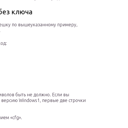
без ключа
лешку по вышеуказанному примеру,
.
од:
мволов быть не должно. Если вы
 версию Windows1, первые две строчки
ием «cfg».