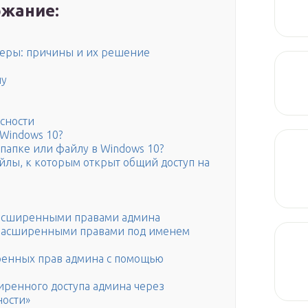
жание:
теры: причины и их решение
пу
сности
 Windows 10?
 папке или файлу в Windows 10?
айлы, к которым открыт общий доступ на
 расширенными правами админа
 расширенными правами под именем
ренных прав админа с помощью
ренного доступа админа через
ности»