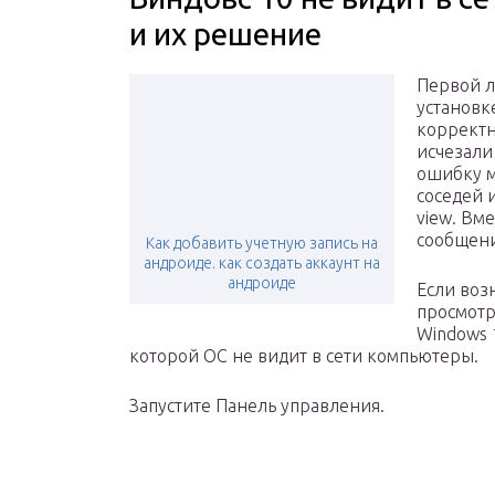
и их решение
Первой л
установк
корректн
исчезали
ошибку м
соседей 
view. Вм
сообщени
Как добавить учетную запись на
андроиде. как создать аккаунт на
андроиде
Если воз
просмотр
Windows 
которой ОС не видит в сети компьютеры.
Запустите Панель управления.