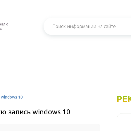
нал о
х
РЕ
 windows 10
ую запись windows 10