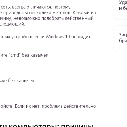
Уда
еть, всегда отличаются, поэтому
и б
е приведены несколько методов. Каждый из
ричину, невозможно подобрать действенный
е следующий.
Заг
нных устройств, если Windows 10 не видит
бр
ите “cmd” без кавычек.
кже без кавычек.
ойств. Если их нет, проблема действительно
ети компьютеры: причины