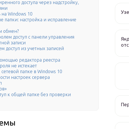
ренного доступа через надстройку,
ями
Узе
ь на Windows 10
ые папки: настройка и исправление
м обмен?
олем доступ с панели управления
Янд
етной записи
отс
м доступ из учетных записей
 помощью редактора реестра
ароля не истекает
 сетевой папке в Windows 10
ости настроек сервера
п
ов»
туп к общей папке без проверки
Пе
лемы