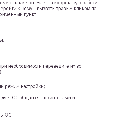
лемент также отвечает за корректную работу
перейти к нему – вызвать правым кликом по
ноименный пункт.
ы.
при необходимости переведите их во
:
ий режим настройки;
ляет ОС общаться с принтерами и
ны ОС.