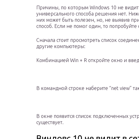
Причины, по которым Windows 10 не видит с
универсального способа решения нет. Ниж
них может быть полезен, но, не выявив п
способ. Если не помог один, то попробуйт
Сначала стоит просмотреть список соедине
другие компьютеры:
Комбинацией Win + R откройте окно и введ
В командной строке наберите “net view” та
В окне появится список подключенных устр
существует.
Виндовс 10 не видит в с