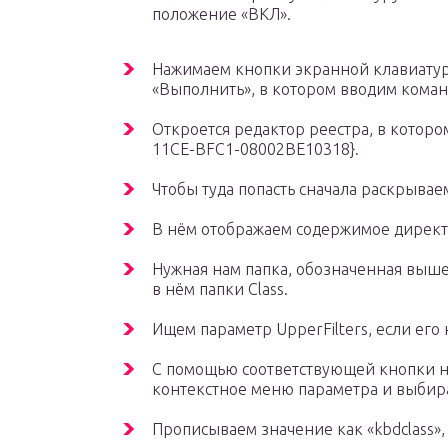
положение «ВКЛ».
Нажимаем кнопки экранной клавиатуры
«Выполнить», в котором вводим команд
Откроется редактор реестра, в котор
11CE-BFC1-08002BE10318}.
Чтобы туда попасть сначала раскрыва
В нём отображаем содержимое директо
Нужная нам папка, обозначенная выше,
в нём папки Class.
Ищем параметр UpperFilters, если его н
С помощью соответствующей кнопки н
контекстное меню параметра и выбира
Прописываем значение как «kbdclass»,