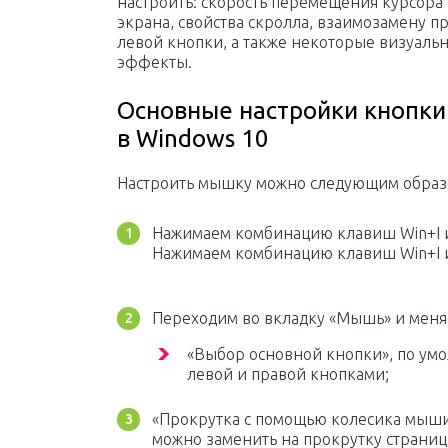
настроить: скорость перемещения курсора 
экрана, свойства скролла, взаимозамену п
левой кнопки, а также некоторые визуаль
эффекты.
Основные настройки кнопк
в Windows 10
Настроить мышку можно следующим образ
Нажимаем комбинацию клавиш Win+I и
Нажимаем комбинацию клавиш Win+I и
Переходим во вкладку «Мышь» и меняе
«Выбор основной кнопки», по умо
левой и правой кнопками;
«Прокрутка с помощью колесика мыши»
можно заменить на прокрутку страниц.