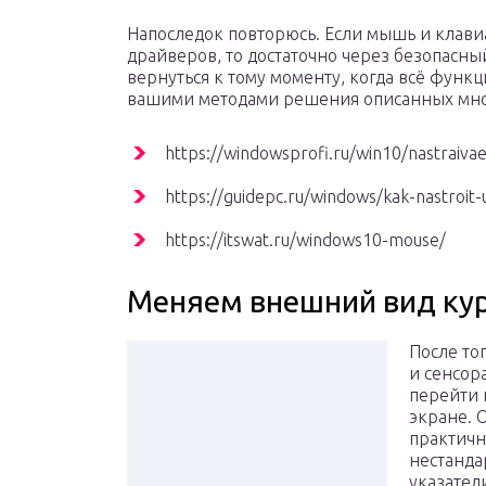
Напоследок повторюсь. Если мышь и клави
драйверов, то достаточно через безопасны
вернуться к тому моменту, когда всё функ
вашими методами решения описанных мн
https://windowsprofi.ru/win10/nastraiv
https://guidepc.ru/windows/kak-nastroit
https://itswat.ru/windows10-mouse/
Меняем внешний вид ку
После то
и сенсор
перейти 
экране. 
практичн
нестанда
указатели