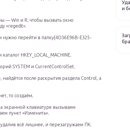
Уда
и б
 — Win и R, чтобы вызвать окно
у «regedit».
Заг
ом нужно перейти в папку{4D36E96B-E325-
бр
ем каталог HKEY_LOCAL_MACHINE.
рий SYSTEM и CurrentControlSet.
 найдётся после раскрытия раздела Control, а
ет, то создаём.
а экранной клавиатуре вызываем
ем пункт «Изменить».
 удалив всё лишнее, и перезагружаем ПК.