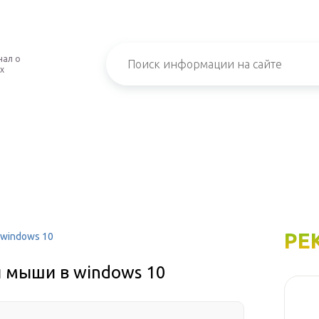
нал о
х
РЕ
 windows 10
и мыши в windows 10