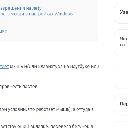
разрешения на лету
Узе
ность мыши в настройках Windows
шки
Янд
отс
тает
мышь и/или клавиатура на ноутбуке или
правность портов.
Пе
ри условии, что работает мышь), а оттуда в
ветствующей вкладке, переведя бегунок в