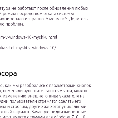
атура не работают после обновления любых
й режим посредством отката системы
ционировало исправно. У меня всё. Делитесь
ою проблем.
aem-v-windows-10-myshku.html
-ukazatel-myshi-v-windows-10/
рсора
го, как мы разобрались с параметрами кнопок
а, поменяли чувствительность мыши, можно
к изменению внешнего вида указателя на
Одни пользователи стремятся сделать его
ым и строгим, другие же хотят уникальный
ртный вариант. Зачастую видоизмененные
 идут вместе с темами для Windows 7, 8, 10.