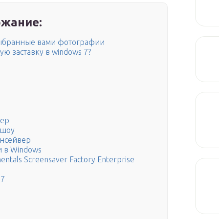
жание:
выбранные вами фотографии
ю заставку в windows 7?
тер
-шоу
инсейвер
и в Windows
tals Screensaver Factory Enterprise
 7