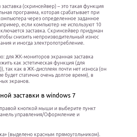
 заставка (скринсейвер) – это такая функция
льная программа, которая срабатывает при
компьютера через определенное заданное
апример, если компьютер не используют 10
 включается заставка. Скринсейвер придуман
 чтобы снизить непроизводительный износ
ания и иногда электропотребление.
о: для ЖК-мониторов экранная заставка
ужить как эстетическая функция (для
), так как в ЖК-дисплеях почти нет износа (он
 будет статично очень долгое время), в
ных экранов.
ой заставки в windows 7
а правой кнопкой мыши и выберите пункт
Панель управления/Оформление и
вка» (выделено красным прямоугольником).