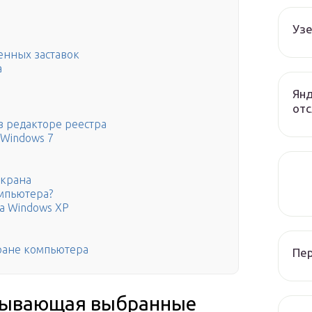
Узе
енных заставок
а
Янд
отс
в редакторе реестра
 Windows 7
экрана
омпьютера?
а Windows XP
экране компьютера
Пе
азывающая выбранные