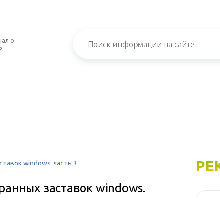
нал о
х
РЕ
тавок windows. часть 3
ранных заставок windows.