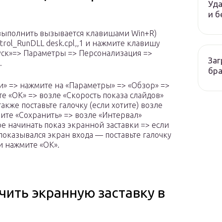
Уда
и б
(выполнить вызывается клавишами Win+R)
ntrol_RunDLL desk.cpl,,1 и нажмите клавишу
Пуск»=> Параметры => Персонализация =>
Заг
.
бр
и» => нажмите на «Параметры» => «Обзор» =>
 «ОК» => возле «Скорость показа слайдов»
акже поставьте галочку (если хотите) возле
те «Сохранить» => возле «Интервал»
е начинать показ экранной заставки => если
показывался экран входа — поставьте галочку
 и нажмите «ОК».
чить экранную заставку в