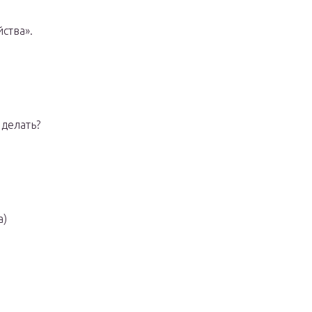
ства».
 делать?
а)