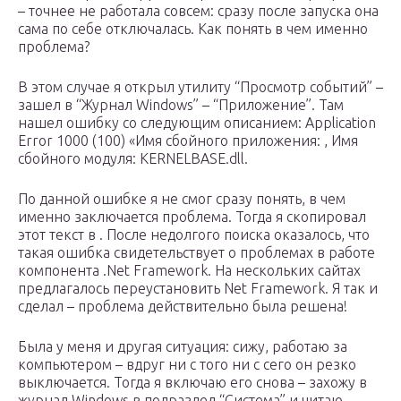
– точнее не работала совсем: сразу после запуска она
сама по себе отключалась. Как понять в чем именно
проблема?
В этом случае я открыл утилиту “Просмотр событий” –
зашел в “Журнал Windows” – “Приложение”. Там
нашел ошибку со следующим описанием: Application
Error 1000 (100) «Имя сбойного приложения: , Имя
сбойного модуля: KERNELBASE.dll.
По данной ошибке я не смог сразу понять, в чем
именно заключается проблема. Тогда я скопировал
этот текст в . После недолгого поиска оказалось, что
такая ошибка свидетельствует о проблемах в работе
компонента .Net Framework. На нескольких сайтах
предлагалось переустановить Net Framework. Я так и
сделал – проблема действительно была решена!
Была у меня и другая ситуация: сижу, работаю за
компьютером – вдруг ни с того ни с сего он резко
выключается. Тогда я включаю его снова – захожу в
журнал Windows в подраздел “Система” и читаю