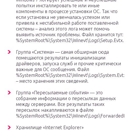
попытки инсталлировать те или иные
компоненты в процессе установки ОС. Так что
если установка не увенчалась успехом или
привела к нестабильной работе поставленной
системы – анализ этого лога может помочь
выявить источник проблемы. Файл хранится тут:
%SystemRoot%\System32\Winevt\Logs\Setup.Evtx.
Группа «Система» — самая обширная сюда
помещаются результаты инициализации
драйверов, запуска служб и прочие критически
важные для ОС сообщения. Файл
%SystemRoot%\System32\Winevt\Logs\System.Evtx
– место хранения этих сведений.
Группа «Пересылаемые события» — это
собрание информации о пересылках данных
между серверами. Все результаты таких
пересылок накапливаются в файле
%SystemRoot%\System32\Winevt\Logs\ForwardedEven
Хранилище «Internet Explorer»