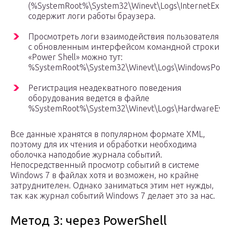
(%SystemRoot%\System32\Winevt\Logs\InternetExplor
содержит логи работы браузера.
Просмотреть логи взаимодействия пользователя
с обновленным интерфейсом командной строки
«Power Shell» можно тут:
%SystemRoot%\System32\Winevt\Logs\WindowsPower
Регистрация неадекватного поведения
оборудования ведется в файле
%SystemRoot%\System32\Winevt\Logs\HardwareEvent
Все данные хранятся в популярном формате XML,
поэтому для их чтения и обработки необходима
оболочка наподобие журнала событий.
Непосредственный просмотр событий в системе
Windows 7 в файлах хотя и возможен, но крайне
затруднителен. Однако заниматься этим нет нужды,
так как журнал событий Windows 7 делает это за нас.
Метод 3: через PowerShell