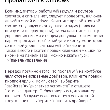
Пропал wi-fi в windows
Если индикаторы работы wifi модуля и роутера
светятся, а сигнала нет, следует проверить, включен
ли wifi в самой Windows. Кликните правой кнопкой
соответствующую иконку панели задач (полоска
внизу или вверху экрана), затем кликните: “центр
управления сетями и общим доступом”=>“изменение
параметров адаптера”=>найдите иконку мониторов
со шкалой уровня сигнала wifi=>“включить”.
Также вместо нажатия правой клавишей мышки по
иконке на панели задач можно нажать «пуск»
=>“панель управления”.
Нередко причиной того что пропал wifi на ноутбуке
являются неисправные драйвера. Кликните правой
кнопкой ярлык “компьютер”, выберите
“свойства”=>“диспетчер устройств” и отыщете
“сетевые адаптеры”. Удостоверьтесь, что адаптер
включен. В случае если возле него есть желтый
треугольник – выберите “обновить драйвера”.