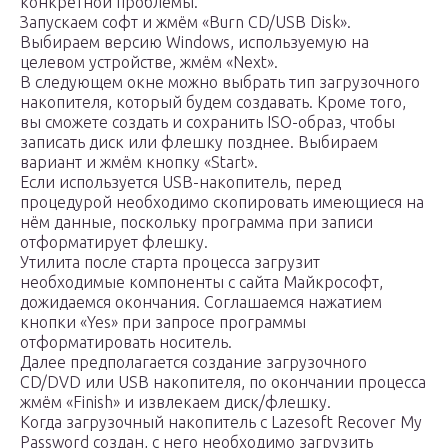
конкретной проблемы.
Запускаем софт и жмём «Burn CD/USB Disk».
Выбираем версию Windows, используемую на
целевом устройстве, жмём «Next».
В следующем окне можно выбрать тип загрузочного
накопителя, который будем создавать. Кроме того,
вы сможете создать и сохранить ISO-образ, чтобы
записать диск или флешку позднее. Выбираем
вариант и жмём кнопку «Start».
Если используется USB-накопитель, перед
процедурой необходимо скопировать имеющиеся на
нём данные, поскольку программа при записи
отформатирует флешку.
Утилита после старта процесса загрузит
необходимые компоненты с сайта Майкрософт,
дожидаемся окончания. Соглашаемся нажатием
кнопки «Yes» при запросе программы
отформатировать носитель.
Далее предполагается создание загрузочного
CD/DVD или USB накопителя, по окончании процесса
жмём «Finish» и извлекаем диск/флешку.
Когда загрузочный накопитель с Lazesoft Recover My
Password создан, с него необходимо загрузить