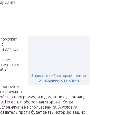
варианта.
 поможет
 с
 и для iOS
 этим
ктически у
айте
5 приложений, которые защитят
от мошенников и спама
прос: «Чем
все радужно
ройство программу, и в домашних условиях,
 Но есть и оборотная сторона. Когда
с условиями ее использования. А условия
оздатель проги будет знать историю ваших