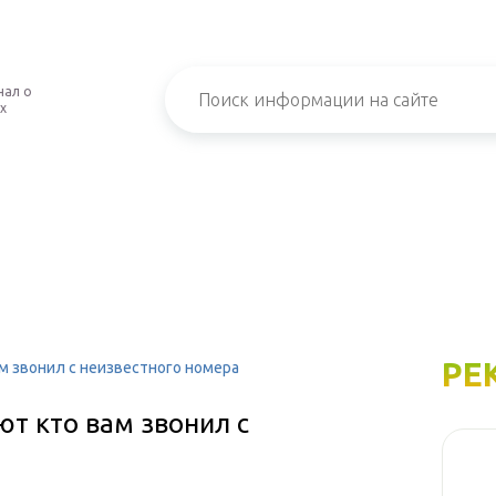
нал о
х
РЕ
м звонил с неизвестного номера
т кто вам звонил с