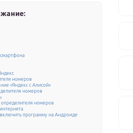
жание:
 смартфона
Яндекс
ителя номеров
ние «Яндекс с Алисой»
еделителя номеров
ь
и определителя номеров
 интернета
 включить программу на Андроиде