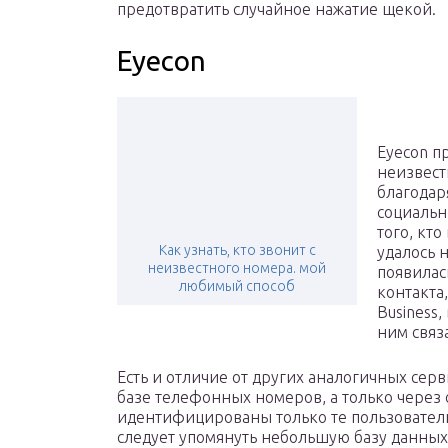
предотвратить случайное нажатие щекой.
Eyecon
Eyecon п
неизвест
благодар
социальн
того, кто
Как узнать, кто звонит с
удалось 
неизвестного номера. мой
появилас
любимый способ
контакта
Business
ним связа
Есть и отличие от других аналогичных серв
базе телефонных номеров, а только через 
идентифицированы только те пользователи,
следует упомянуть небольшую базу данных в