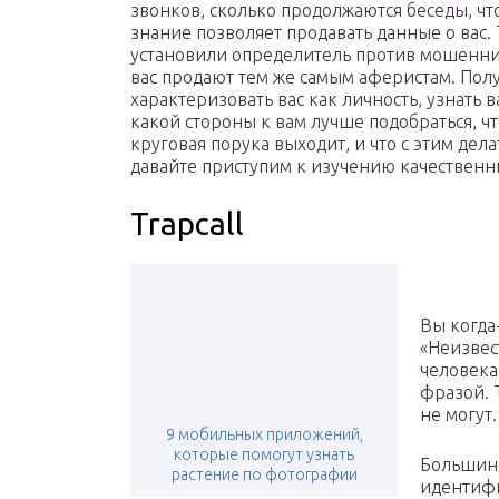
звонков, сколько продолжаются беседы, чт
знание позволяет продавать данные о вас. 
установили определитель против мошенник
вас продают тем же самым аферистам. Пол
характеризовать вас как личность, узнать 
какой стороны к вам лучше подобраться, ч
круговая порука выходит, и что с этим делат
давайте приступим к изучению качествен
Trapcall
Вы когда
«Неизвес
человека
фразой. T
не могут.
9 мобильных приложений,
которые помогут узнать
Большин
растение по фотографии
идентифи