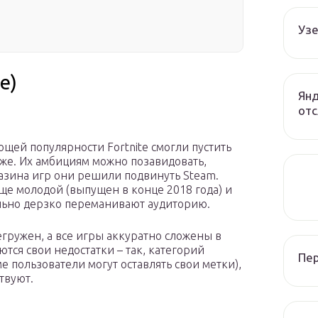
Узе
e)
Янд
отс
щей популярности Fortnite смогли пустить
бже. Их амбициям можно позавидовать,
азина игр они решили подвинуть Steam.
еще молодой (выпущен в конце 2018 года) и
ольно дерзко переманивают аудиторию.
егружен, а все игры аккуратно сложены в
тся свои недостатки – так, категорий
Пе
е пользователи могут оставлять свои метки),
твуют.