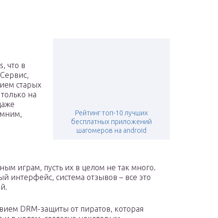
, что в
 Сервис,
нием старых
 только на
даже
Рейтинг топ-10 лучших
омним,
бесплатных приложений
шагомеров на android
ным играм, пусть их в целом не так много.
й интерфейс, система отзывов – все это
й.
твием DRM-защиты от пиратов, которая