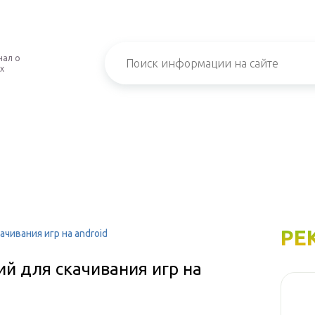
нал о
х
РЕ
чивания игр на android
й для скачивания игр на