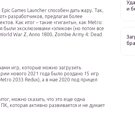
Уда
и б
Epic Games Launcher способен дать жару. Так,
т» разработчиков, предлагая более
тов. Как итог – такие «гиганты», как Metro:
емя были эксклюзивами «эпиков» (но потом все
World War Z, Anno 1800, Zombie Army 4: Dead
Заг
бр
чами игр, которые можно загрузить
ерии нового 2021 года было роздано 15 игр
n, Metro 2033 Redux), а в мае 2020 под прицел
тог, можно сказать, что это еще одна
 ПК, которая активно развивается и не думает