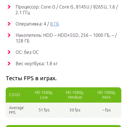
Процессор: Core i3 / Core i5, 8145U / 8265U, 1.6 /
2.1 ГГц
Оперативка: 4 /
8 ГБ
Накопитель: HDD – HDD+SSD, 256 – 1000 ГБ, – /
128 ГБ
ОС: без ОС
Вес ноутбука: 1.8 кг
Тесты FPS в играх.
HD 1080p,
HD 1080p,
HD 1080p,
CS:GO
Low
Medium
MAX
Average
51 fps
30 fps
– fps
FPS